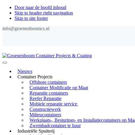
Door naar de hoofd inhoud
Skip to header right navigation
Skip to site footer
info@groenenboomcs.nl
Groenenboom
Menu
Container
Nieuws
Projects
Container Projects
&
Offshore containers
Coating
Container Modificatie op Maat
Reparatie containers
Reefer Reparatie
Mobiele reparatie service
Constructiewerk
Milieucontainers
Werkplaats-, Besturings- en Installatiecontainers op Ma
Zwembadcontainer te huur
Industriële Spuiterij