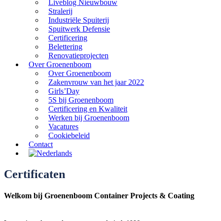
Liveblog Nieuwbouw
Stralerij
Industriële Spuiterij
Spuitwerk Defensie
Certificering
Belettering
Renovatieprojecten
Over Groenenboom
Over Groenenboom
Zakenvrouw van het jaar 2022
Girls’Day
5S bij Groenenboom
Certificering en Kwaliteit
Werken bij Groenenboom
Vacatures
Cookiebeleid
Contact
Certificaten
Welkom bij Groenenboom Container Projects & Coating