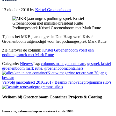
13 oktober 2016
by
Kristel Groenenboom
Podiumgesprek Kristel Groenenboom met Mark Rutte.
Tijdens het MKB jaarcongres in Den Haag werd Kristel
Groenenboom uitgenodigd voor het podiumgesprek Mark Rutte.
Zie hierover de column:
Kristel Groenenboom voert een
podiumgesprek met Mark Rutte
Categorie:
Nieuws
Tag:
columns management team
,
gesprek kristel
groenenboom mark rutte
,
groenenboomcontainers
Vorig
Nieuw magazine ter ere van 30 jarig
bericht:
bestaan
Volgend
Vervolg jaarcontract 2016/2017 Beamix renovatieprogramma silo’s
bericht:
Welkom bij Groenenboom Container Projects & Coating
Innovatie, vakmanschap en maatwerk sinds 1986