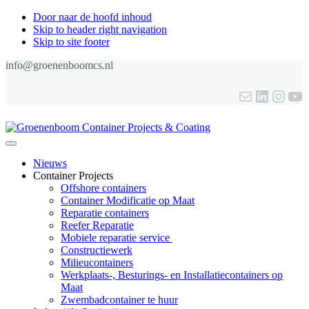
Door naar de hoofd inhoud
Skip to header right navigation
Skip to site footer
info@groenenboomcs.nl
E-mail
LinkedI
Insta
Yo
Groenenboom
Menu
Container
Nieuws
Projects
Container Projects
&
Offshore containers
Coating
Container Modificatie op Maat
Reparatie containers
Reefer Reparatie
Mobiele reparatie service
Constructiewerk
Milieucontainers
Werkplaats-, Besturings- en Installatiecontainers op
Maat
Zwembadcontainer te huur